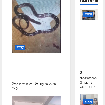
POSTS GRID
अपराध
सूने मकान में
चोरी का
खुलासा,
बसदेई
रतनपुर
पुलिस ने दो
आरोपियों को
घर में सो रही मासूम पर टूटा काल
किया
का कहर.. करैत के डसने से 9
गिरफ्तार
साल की बच्ची की दर्दनाक मौत,
परिवार में पसरा मातम
sbharatnews
July 12,
sbharatnews
July 28, 2026
2026
0
0
अपराध