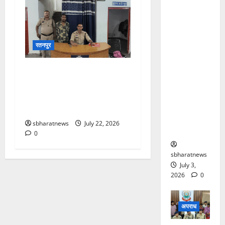
पहनकर
ज्वेलरी शॉप
पहुंचे
बदमाश,
रतनपुर
कट्टा-चाकू
दिखाकर
कलमीटार रोड पर चाकू लहराकर
दिनदहाड़े
राहगीरों को धमकाने वाला बदमाश
लूट की
गिरफ्तार, आर्म्स एक्ट के तहत
कोशिश,
कार्रवाई
CCTV में कैद
sbharatnews
July 22, 2026
वारदात
0
sbharatnews
July 3,
2026
0
अपराध