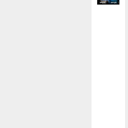
अजमेर हाई
सिक्योरिटी
जेल में
कुख्यात
डकैत जगन
गुर्जर की
हत्या, साथी
कैदी ने गमछे
से घोंटा
गला, नाश्ते
के दौरान हुए
विवाद के
बाद वारदात,
आरोपी
बोला- ‘मैंने
मार डाला’;
जेल की