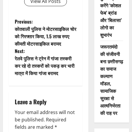
View All Posts
करेंगे ‘कोशल
फेब’ ब्रांड
और ‘बिलासा’
P
Previous:
लोगो का
कोतवाली पुलिस ने मोटरसाइकिल चोर
o
शुभारंभ
को गिरफ्तार किया, 1.5 लाख रुपए
कीमती मोटरसाइकिल बरामद
s
जरूरतमंदो
Next:
की संजीवनी
t
रेलवे पुलिस ने ट्रेन में गांजा तस्करी
बना छत्तीसगढ़
कर रहे दो तस्करों को पकड़ कर भारी
का समाज
n
मात्रा में किया गांजा बरामद
कल्याण
a
मॉडल,
सामाजिक
v
सुरक्षा से
Leave a Reply
आत्मनिर्भरता
i
Your email address will not
की राह पर
g
be published.
Required
fields are marked
*