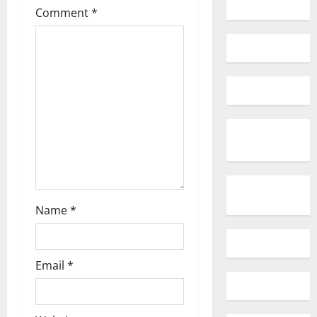
a
Comment
*
t
i
o
n
Name
*
Email
*