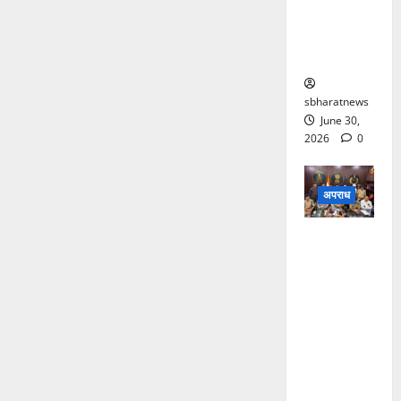
सुरक्षा
व्यवस्था पर
उठे सवाल
sbharatnews
June 30,
2026
0
अपराध
मरवाही
अपहरण
कांड में तीन
अंतरराज्यीय
आरोपी
गिरफ्तार,
फिरौती कॉल
से पुलिस