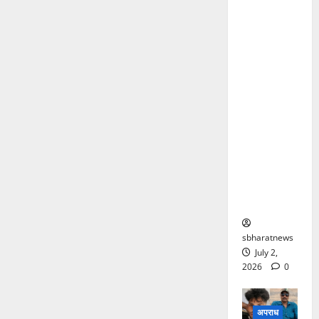
पूर्णिमा
हत्याकांड
की गुत्थी
सुलझी,
शादीशुदा
पूर्णिमा के
शादीशुदा
आशिक ने
पत्नी के
साथ
मिलकर दी
थी सुपारी
sbharatnews
July 2,
2026
0
अपराध