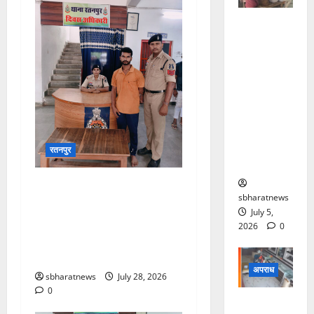
पति शराब
के नशे में
हुआ चूर तो
मौका पाकर
चार बदमाशों
ने महिला के
साथ किया
सामूहिक
रतनपुर
दुष्कर्म
दिशा मैदान से लौट रही नाबालिग
sbharatnews
से छेड़छाड़, 20 दिन बाद आरोपी
July 5,
गिरफ्तार, सीसीटीवी फुटेज और
2026
0
वाहन नंबर के आधार पर रतनपुर
पुलिस ने सिरगिट्टी से दबोचा
अपराध
sbharatnews
July 28, 2026
0
सलवार-सूट