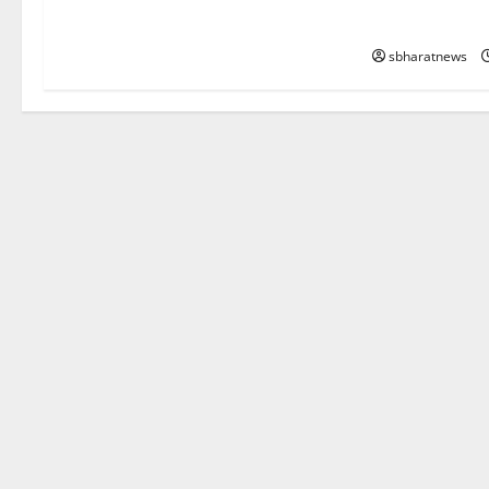
कल्याण को बताया
sbharatnews