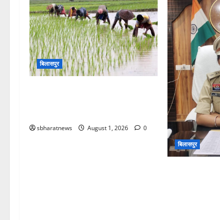
बिलासपुर
मजदूरों की कमी से धान रोपाई पिछड़ी,
जिले में अब भी 40 फीसदी काम बाकी,
मजदूरी पहुंची 7,500 रुपए प्रति एकड़
sbharatnews
August 1, 2026
0
बिलासपुर
ASP प्रतिभा तिवा
छत्तीसगढ़ सशस्त्
सकरी में संभाल
के साथ हुआ स्वा
अनुशासन, कर्तव्य