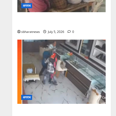
अपराध
पति शराब के नशे में हुआ चूर तो मौका पाकर चार
बदमाशों ने महिला के साथ किया सामूहिक दुष्कर्म
sbharatnews
July 5, 2026
0
अपराध
सलवार-सूट पहनकर ज्वेलरी शॉप पहुंचे बदमाश, कट्टा-
चाकू दिखाकर दिनदहाड़े लूट की कोशिश, CCTV में कैद