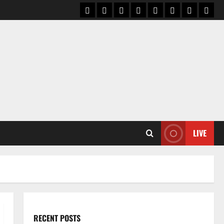
बिलासपुर
छत्तीसगढ़
मुंगेली
अपराध
प्रशासनिक
राजनीति
धर्म-
हमारे
कला-
बारे
संस्कृति
में
LIVE
RECENT POSTS