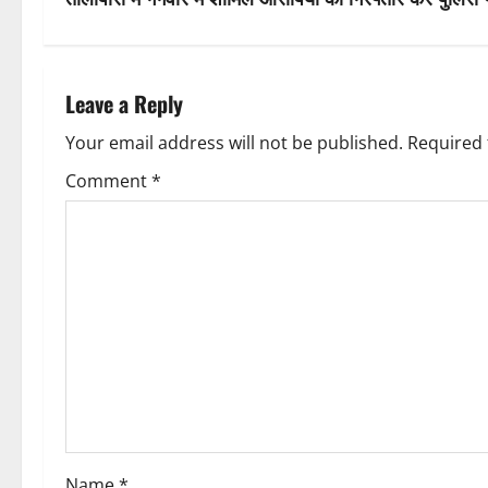
s
t
n
Leave a Reply
a
Your email address will not be published.
Required 
v
Comment
*
i
g
a
t
i
o
Name
*