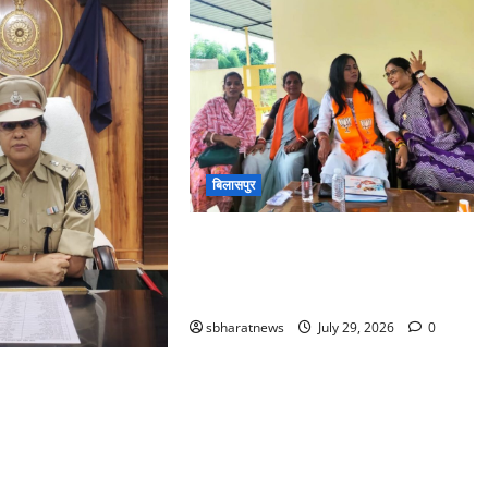
बिलासपुर
भाजपा महिला मोर्चा की जिला बैठक में
प्रियंका गिरी का संगठन पर जोर, कहा—
बूथ स्तर तक बढ़ाएं सक्रियता
sbharatnews
July 29, 2026
0
री बनीं 2री वाहिनी
र बल की कमांडेंट,
ा पदभार,गार्ड ऑफ ऑनर
गत,पहली बैठक में
निष्ठा और जवानों के