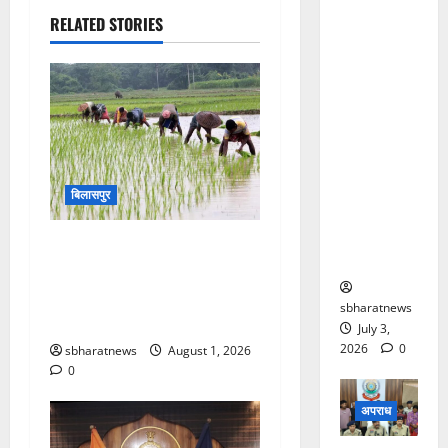
पहनकर
RELATED STORIES
ज्वेलरी शॉप
पहुंचे
बदमाश,
कट्टा-चाकू
दिखाकर
दिनदहाड़े
लूट की
बिलासपुर
कोशिश,
CCTV में कैद
मजदूरों की कमी से धान रोपाई
वारदात
पिछड़ी, जिले में अब भी 40 फीसदी
काम बाकी, मजदूरी पहुंची 7,500
sbharatnews
रुपए प्रति एकड़
July 3,
2026
0
sbharatnews
August 1, 2026
0
अपराध