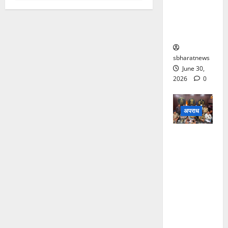
सुरक्षा
व्यवस्था पर
उठे सवाल
sbharatnews
June 30,
2026
0
अपराध
मरवाही
अपहरण
कांड में तीन
अंतरराज्यीय
आरोपी
गिरफ्तार,
फिरौती कॉल
से पुलिस