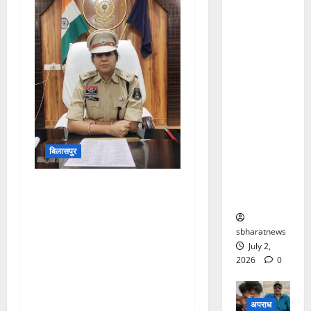
पूर्णिमा
हत्याकांड
की गुत्थी
सुलझी,
शादीशुदा
पूर्णिमा के
शादीशुदा
आशिक ने
पत्नी के
बिलासपुर
साथ
मिलकर दी
ASP प्रतिभा तिवारी बनीं 2री
थी सुपारी
वाहिनी छत्तीसगढ़ सशस्त्र बल की
कमांडेंट, सकरी में संभाला
sbharatnews
पदभार,गार्ड ऑफ ऑनर के साथ
July 2,
हुआ स्वागत,पहली बैठक में
2026
0
अनुशासन, कर्तव्यनिष्ठा और
जवानों के कल्याण को बताया
अपराध
सर्वोच्च प्राथमिकता