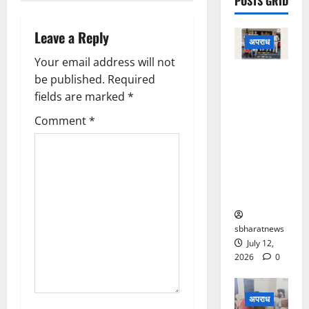
POSTS GRID
v
i
Leave a Reply
अपराध
g
Your email address will not
सूने मकान में
be published.
Required
चोरी का
a
fields are marked
*
खुलासा,
t
Comment
*
बसदेई
पुलिस ने दो
i
आरोपियों को
किया
o
गिरफ्तार
n
sbharatnews
July 12,
2026
0
अपराध