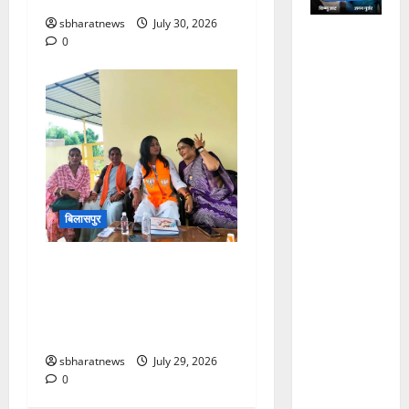
sbharatnews
July 30, 2026
अजमेर हाई
0
सिक्योरिटी
जेल में
कुख्यात
डकैत जगन
गुर्जर की
हत्या, साथी
कैदी ने गमछे
से घोंटा
बिलासपुर
गला, नाश्ते
के दौरान हुए
भाजपा महिला मोर्चा की जिला
विवाद के
बैठक में प्रियंका गिरी का संगठन
बाद वारदात,
पर जोर, कहा— बूथ स्तर तक
आरोपी
बढ़ाएं सक्रियता
बोला- ‘मैंने
sbharatnews
July 29, 2026
मार डाला’;
0
जेल की