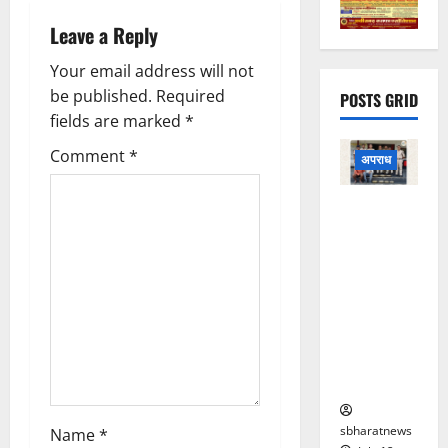
g
Leave a Reply
a
Your email address will not
be published.
Required
POSTS GRID
t
fields are marked
*
i
Comment
*
अपराध
o
सूने मकान में
चोरी का
n
खुलासा,
बसदेई
पुलिस ने दो
आरोपियों को
किया
गिरफ्तार
sbharatnews
Name
*