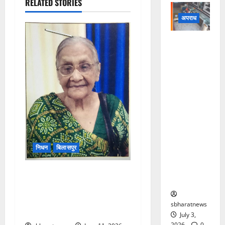
RELATED STORIES
अपराध
सलवार-सूट
पहनकर
ज्वेलरी शॉप
पहुंचे
बदमाश,
कट्टा-चाकू
दिखाकर
दिनदहाड़े
लूट की
निधन
बिलासपुर
कोशिश,
CCTV में कैद
वरिष्ठ अधिवक्ता आनंद कंद
वारदात
तिवारी की माता और भाजपा नेता
आदित्य तिवारी की दादी राधा देवी
sbharatnews
तिवारी का निधन
July 3,
2026
0