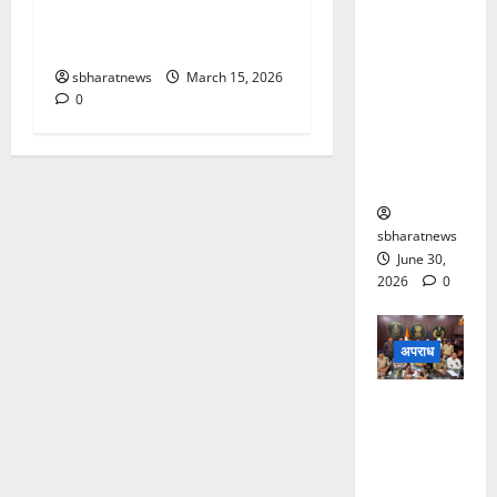
आरोपी
वर्ष की आयु में हुआ निधन, अंतिम
बोला- ‘मैंने
संस्कार सम्पन्न
मार डाला’;
sbharatnews
March 15, 2026
जेल की
0
सुरक्षा
व्यवस्था पर
उठे सवाल
sbharatnews
June 30,
2026
0
अपराध
मरवाही
अपहरण
कांड में तीन
अंतरराज्यीय