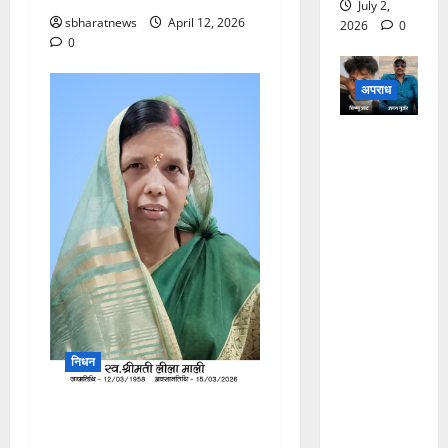
July 2,
sbharatnews
April 12, 2026
2026
0
0
अपराध
अजमेर हाई
सिक्योरिटी
जेल में
कुख्यात
डकैत जगन
गुर्जर की
हत्या, साथी
कैदी ने गमछे
से घोंटा
गला, नाश्ते
निधन
के दौरान हुए
विवाद के
एसपी दीपमाला कश्यप को मातृ
बाद वारदात,
शोक, श्रीमती लीला सैनी का 69