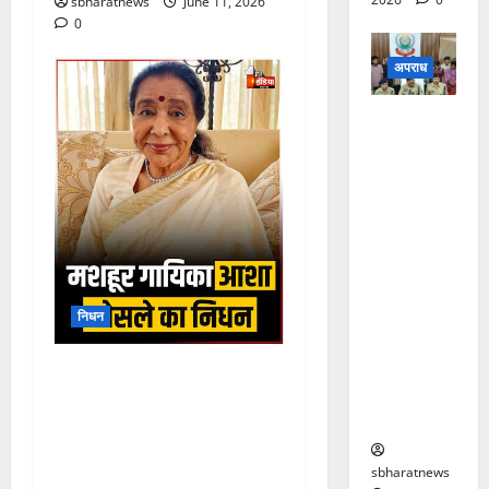
sbharatnews
June 11, 2026
0
अपराध
पूर्णिमा
हत्याकांड
की गुत्थी
सुलझी,
शादीशुदा
पूर्णिमा के
शादीशुदा
आशिक ने
निधन
पत्नी के
साथ
उस स्वर्णयुग की स्वर्णिम आभा
मिलकर दी
लुप्त हुई…अलविदा आशा जी ,
थी सुपारी
महान पार्श्वगायिका आशा भोसले
का 92 वर्ष की आयु में कार्डियक
sbharatnews
अरेस्ट से निधन