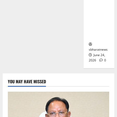
आरोपी
गिरफ्तार,
फिरौती कॉल
से पुलिस
तक पहुंचे
किडनैपर
sbharatnews
June 24,
2026
0
YOU MAY HAVE MISSED